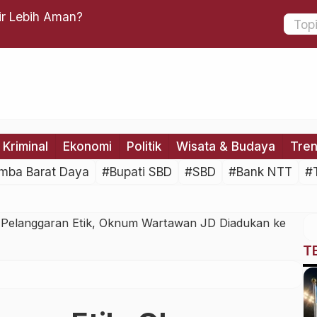
an Medali Juara Piala Presiden
Didukung
Gempur 
Kriminal
Ekonomi
Politik
Wisata & Budaya
Tre
mba Barat Daya
#Bupati SBD
#SBD
#Bank NTT
#
Pelanggaran Etik, Oknum Wartawan JD Diadukan ke
T