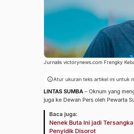
Jurnalis victorynews.com Frengky Keb
info
Atur ukuran teks artikel ini untu
LINTAS SUMBA
– Oknum yang menga
juga ke Dewan Pers oleh Pewarta S
Baca juga:
Nenek Buta Ini jadi Tersangka 
Penyidik Disorot