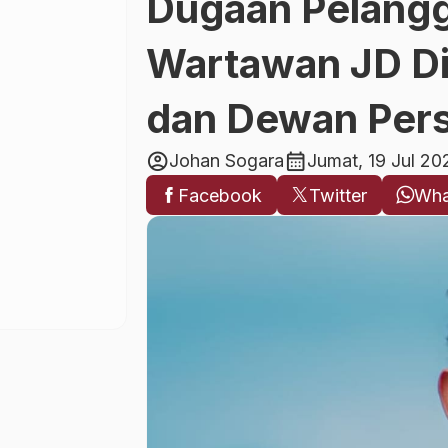
Dugaan Pelangg
Wartawan JD Di
dan Dewan Per
account_circle
calendar_month
Johan Sogara
Jumat, 19 Jul 20
Facebook
Twitter
Wha