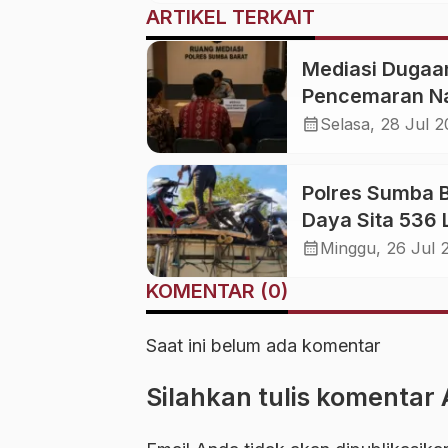
ARTIKEL TERKAIT
Mediasi Dugaa
Pencemaran 
Baik di Polres
calendar_month
Selasa, 28 Jul 
Sumba Barat
Gagal, Pelapor 
Polres Sumba 
Lanjut ke Jalur
Daya Sita 536 L
Hukum
BBM Bersubsid
calendar_month
Minggu, 26 Jul 
dari Penjual E
KOMENTAR (0)
Ilegal di Tambo
Saat ini belum ada komentar
Silahkan tulis komentar