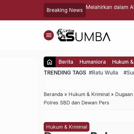
Aman?
Saat Bepe Kehilang
Breaking News
menu
home
Berita
Humaniora
Hukum & 
TRENDING TAGS
#Ratu Wulla
#Su
Beranda
»
Hukum & Kriminal
»
Dugaan 
Polres SBD dan Dewan Pers
Hukum & Kriminal