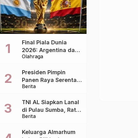
Final Piala Dunia
2026: Argentina dan
Olahraga
Spanyol Berebut
Takhta, Siapa yang
Presiden Pimpin
Lebih Siap?
Panen Raya Serentak
Berita
di 43 Titik, Perkuat
Ketahanan Pangan
TNI AL Siapkan Lanal
Nasional
di Pulau Sumba, Ratu
Berita
Wulla: Perkuat
Pembangunan
Keluarga Almarhum
Daerah!