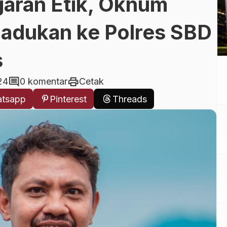
aran Etik, Oknum
adukan ke Polres SBD
s
comment
print
24
0 komentar
Cetak
tsapp
Pinterest
Threads