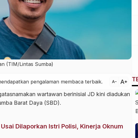
an (TIM/Lintas Sumba)
T
text_increase
k mendapatkan pengalaman membaca terbaik.
text_decrease
tasnamakan wartawan berinisial JD kini diadukan
umba Barat Daya (SBD).
Usai Dilaporkan Istri Polisi, Kinerja Oknum