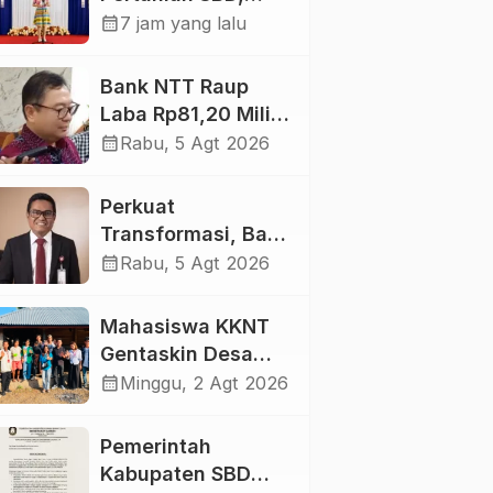
Bupati Ratu Wulla
calendar_month
7 jam yang lalu
Tegaskan Program
Strategis Harus
Bank NTT Raup
Berlanjut
Laba Rp81,20 Miliar
di Semester I 2026
calendar_month
Rabu, 5 Agt 2026
Perkuat
Transformasi, Bank
NTT Konsen
calendar_month
Rabu, 5 Agt 2026
Layanan dan Daya
Saing
Mahasiswa KKNT
Gentaskin Desa
Pahola Gandeng
calendar_month
Minggu, 2 Agt 2026
Kader Posyandu
Bagikan PMT untuk
Pemerintah
Anak Stunting dan
Kabupaten SBD
Ibu Hamil