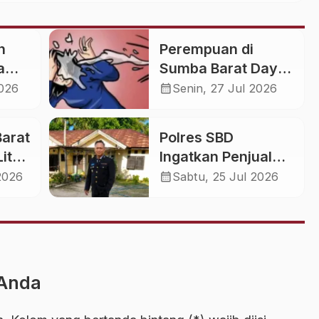
n
Perempuan di
Nama
Sumba Barat Daya
Diduga Disiram Air
calendar_month
2026
Senin, 27 Jul 2026
Panas, Alami Luka
Pilih
Bakar
Barat
Polres SBD
iter
Ingatkan Penjual
i
Eceran Pertalite
calendar_month
2026
Sabtu, 25 Jul 2026
ceran
dan Solar
laka
Bersubsidi: Tidak
Boleh
Diperjualbelikan
Secara Ilegal
 Anda