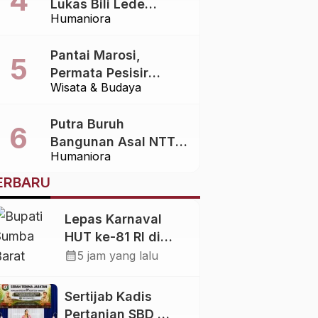
Lukas Bili Lede
Humaniora
Sampaikan Terima
Kasih atas Bantuan
Pantai Marosi,
Berbagai Pihak dalam
Permata Pesisir
Pemulangan Jenazah
Wisata & Budaya
Sumba Barat yang
dari Bali ke Sumba
Menawarkan
Putra Buruh
Keindahan Alam
Bangunan Asal NTT
Alami
Humaniora
Raih Predikat Lulusan
Terbaik IPDN 2026
ERBARU
Lepas Karnaval
HUT ke-81 RI di
Wewewa Barat,
calendar_month
5 jam yang lalu
Bupati SBD: Ajang
Memperkuat
Sertijab Kadis
Persaudaraan!
Pertanian SBD,