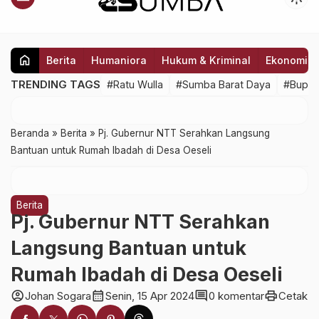
home
Berita
Humaniora
Hukum & Kriminal
Ekonomi
TRENDING TAGS
#Ratu Wulla
#Sumba Barat Daya
#Bupat
Beranda
»
Berita
»
Pj. Gubernur NTT Serahkan Langsung
Bantuan untuk Rumah Ibadah di Desa Oeseli
Berita
Pj. Gubernur NTT Serahkan
Langsung Bantuan untuk
Rumah Ibadah di Desa Oeseli
account_circle
calendar_month
comment
print
Johan Sogara
Senin, 15 Apr 2024
0 komentar
Cetak