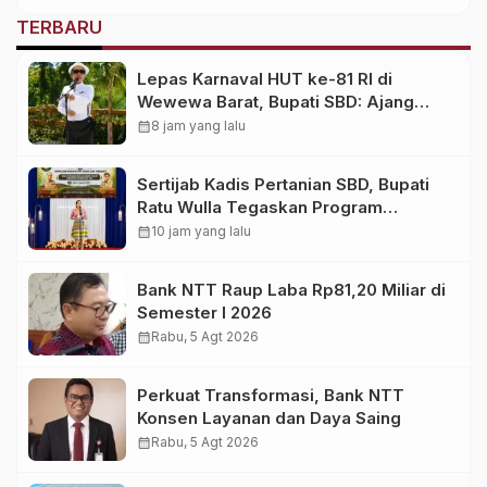
TERBARU
Lepas Karnaval HUT ke-81 RI di
Wewewa Barat, Bupati SBD: Ajang
Memperkuat Persaudaraan!
calendar_month
8 jam yang lalu
Sertijab Kadis Pertanian SBD, Bupati
Ratu Wulla Tegaskan Program
Strategis Harus Berlanjut
calendar_month
10 jam yang lalu
Bank NTT Raup Laba Rp81,20 Miliar di
Semester I 2026
calendar_month
Rabu, 5 Agt 2026
Perkuat Transformasi, Bank NTT
Konsen Layanan dan Daya Saing
calendar_month
Rabu, 5 Agt 2026