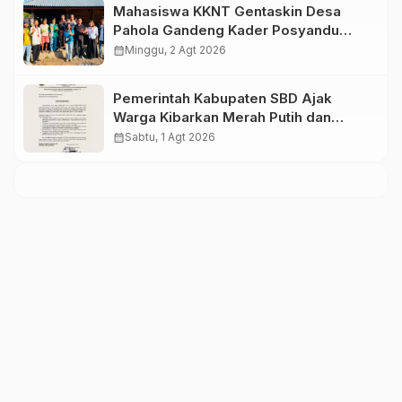
Mahasiswa KKNT Gentaskin Desa
Pahola Gandeng Kader Posyandu
Bagikan PMT untuk Anak Stunting dan
calendar_month
Minggu, 2 Agt 2026
Ibu Hamil
Pemerintah Kabupaten SBD Ajak
Warga Kibarkan Merah Putih dan
Semarakkan HUT Ke-81 RI
calendar_month
Sabtu, 1 Agt 2026