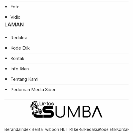
Foto
Vidio
LAMAN
Redaksi
Kode Etik
Kontak
Info Iklan
Tentang Kami
Pedoman Media Siber
Beranda
Index Berita
Twibbon HUT RI ke-81
Redaksi
Kode Etik
Kontak
In