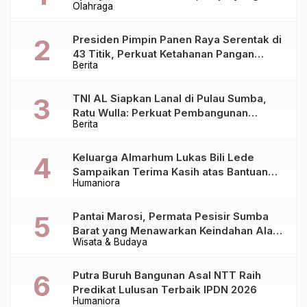
Olahraga
Lebih Siap?
Presiden Pimpin Panen Raya Serentak di
43 Titik, Perkuat Ketahanan Pangan
Berita
Nasional
TNI AL Siapkan Lanal di Pulau Sumba,
Ratu Wulla: Perkuat Pembangunan
Berita
Daerah!
Keluarga Almarhum Lukas Bili Lede
Sampaikan Terima Kasih atas Bantuan
Humaniora
Berbagai Pihak dalam Pemulangan
Jenazah dari Bali ke Sumba
Pantai Marosi, Permata Pesisir Sumba
Barat yang Menawarkan Keindahan Alam
Wisata & Budaya
Alami
Putra Buruh Bangunan Asal NTT Raih
Predikat Lulusan Terbaik IPDN 2026
Humaniora