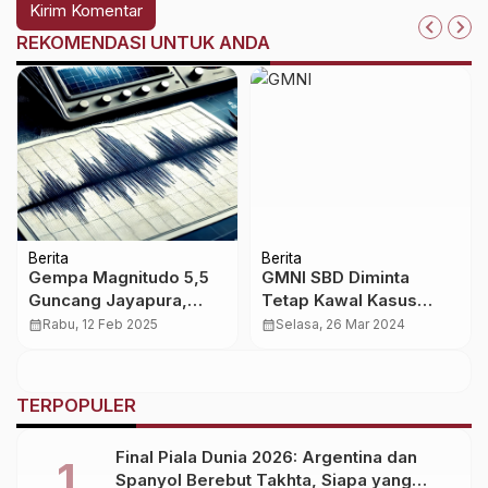
REKOMENDASI UNTUK ANDA
Berita
Berita
Gempa Magnitudo 5,5
GMNI SBD Diminta
Guncang Jayapura,
Tetap Kawal Kasus
Warga Diminta Waspada
Perusahaan Lawadi,
calendar_month
Rabu, 12 Feb 2025
calendar_month
Selasa, 26 Mar 2024
DPD GMNI NTT: Prakti
Kotor Rugikan Negara
TERPOPULER
Final Piala Dunia 2026: Argentina dan
Spanyol Berebut Takhta, Siapa yang