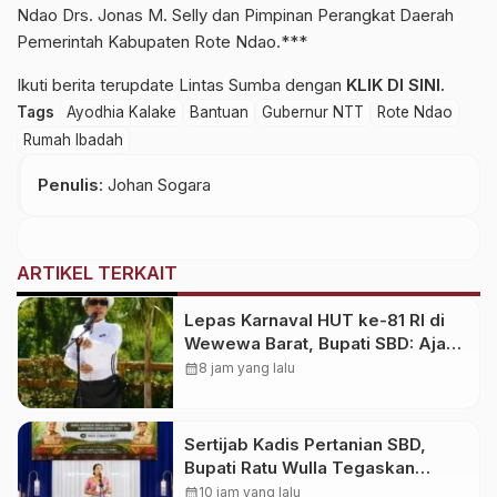
Ndao Drs. Jonas M. Selly dan Pimpinan Perangkat Daerah
Pemerintah Kabupaten Rote Ndao.***
Ikuti berita terupdate Lintas Sumba dengan
KLIK DI SINI
.
Tags
Ayodhia Kalake
Bantuan
Gubernur NTT
Rote Ndao
Rumah Ibadah
Penulis
: Johan Sogara
ARTIKEL TERKAIT
Lepas Karnaval HUT ke-81 RI di
Wewewa Barat, Bupati SBD: Ajang
Memperkuat Persaudaraan!
calendar_month
8 jam yang lalu
Sertijab Kadis Pertanian SBD,
Bupati Ratu Wulla Tegaskan
Program Strategis Harus Berlanjut
calendar_month
10 jam yang lalu