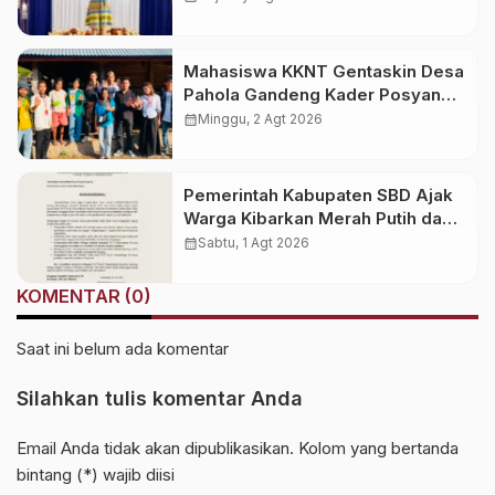
Mahasiswa KKNT Gentaskin Desa
Pahola Gandeng Kader Posyandu
Bagikan PMT untuk Anak Stunting
calendar_month
Minggu, 2 Agt 2026
dan Ibu Hamil
Pemerintah Kabupaten SBD Ajak
Warga Kibarkan Merah Putih dan
Semarakkan HUT Ke-81 RI
calendar_month
Sabtu, 1 Agt 2026
KOMENTAR (0)
Saat ini belum ada komentar
Silahkan tulis komentar Anda
Email Anda tidak akan dipublikasikan. Kolom yang bertanda
bintang (*) wajib diisi