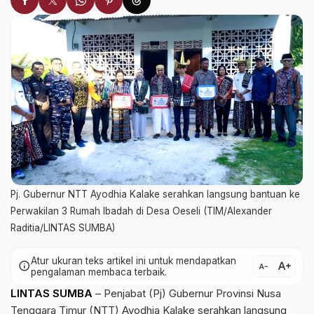
Pj. Gubernur NTT Ayodhia Kalake serahkan langsung bantuan ke
Perwakilan 3 Rumah Ibadah di Desa Oeseli (TIM/Alexander
Raditia/LINTAS SUMBA)
Atur ukuran teks artikel ini untuk mendapatkan
text_increase
info
text_decrease
pengalaman membaca terbaik.
LINTAS SUMBA
– Penjabat (Pj) Gubernur Provinsi Nusa
Tenggara Timur (NTT) Ayodhia Kalake serahkan langsung