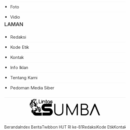
Foto
Vidio
LAMAN
Redaksi
Kode Etik
Kontak
Info Iklan
Tentang Kami
Pedoman Media Siber
Beranda
Index Berita
Twibbon HUT RI ke-81
Redaksi
Kode Etik
Kontak
In