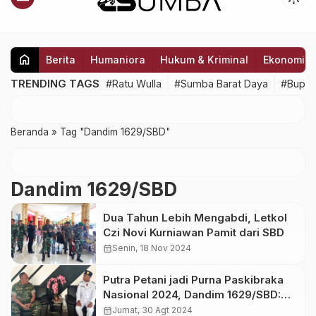
home
Berita
Humaniora
Hukum & Kriminal
Ekonomi
TRENDING TAGS
#Ratu Wulla
#Sumba Barat Daya
#Bupat
Beranda
»
Tag "Dandim 1629/SBD"
Dandim 1629/SBD
Dua Tahun Lebih Mengabdi, Letkol
Czi Novi Kurniawan Pamit dari SBD
calendar_month
Senin, 18 Nov 2024
Putra Petani jadi Purna Paskibraka
Nasional 2024, Dandim 1629/SBD:
Label Ini Tidak Lepas Sampai
calendar_month
Jumat, 30 Agt 2024