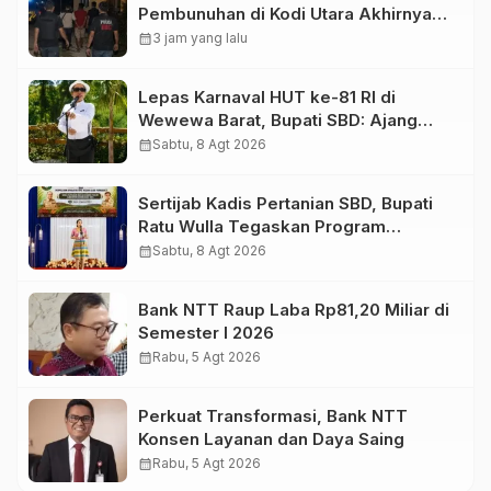
Pembunuhan di Kodi Utara Akhirnya
Ditangkap
calendar_month
3 jam yang lalu
Lepas Karnaval HUT ke-81 RI di
Wewewa Barat, Bupati SBD: Ajang
Memperkuat Persaudaraan!
calendar_month
Sabtu, 8 Agt 2026
Sertijab Kadis Pertanian SBD, Bupati
Ratu Wulla Tegaskan Program
Strategis Harus Berlanjut
calendar_month
Sabtu, 8 Agt 2026
Bank NTT Raup Laba Rp81,20 Miliar di
Semester I 2026
calendar_month
Rabu, 5 Agt 2026
Perkuat Transformasi, Bank NTT
Konsen Layanan dan Daya Saing
calendar_month
Rabu, 5 Agt 2026