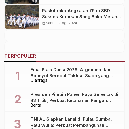
Kapanpun
Paskibraka Angkatan 79 di SBD
Sukses Kibarkan Sang Saka Merah
Putih, Dandim 1629/SBD Beri
calendar_month
Sabtu, 17 Agt 2024
Apresiasi
TERPOPULER
Final Piala Dunia 2026: Argentina dan
Spanyol Berebut Takhta, Siapa yang
Olahraga
Lebih Siap?
Presiden Pimpin Panen Raya Serentak di
43 Titik, Perkuat Ketahanan Pangan
Berita
Nasional
TNI AL Siapkan Lanal di Pulau Sumba,
Ratu Wulla: Perkuat Pembangunan