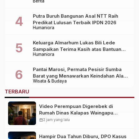
Berita
Daerah!
Putra Buruh Bangunan Asal NTT Raih
Predikat Lulusan Terbaik IPDN 2026
Humaniora
Keluarga Almarhum Lukas Bili Lede
Sampaikan Terima Kasih atas Bantuan
Humaniora
Berbagai Pihak dalam Pemulangan
Jenazah dari Bali ke Sumba
Pantai Marosi, Permata Pesisir Sumba
Barat yang Menawarkan Keindahan Alam
Wisata & Budaya
Alami
TERBARU
Video Perempuan Digerebek di
Rumah Dinas Kalapas Waingapu
Kembali Viral, Ini Faktanya
calendar_month
2 jam yang lalu
Hampir Dua Tahun Diburu, DPO Kasus