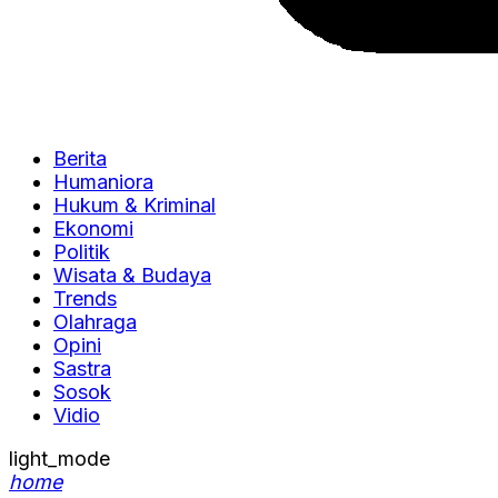
Berita
Humaniora
Hukum & Kriminal
Ekonomi
Politik
Wisata & Budaya
Trends
Olahraga
Opini
Sastra
Sosok
Vidio
light_mode
home