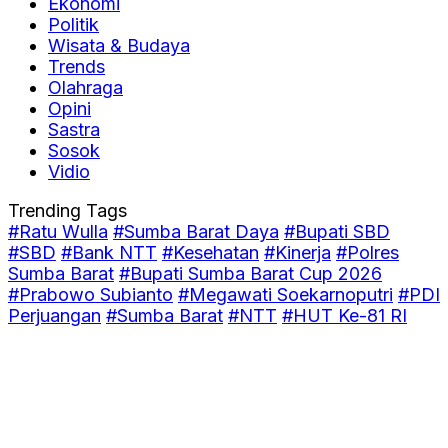
Ekonomi
Politik
Wisata & Budaya
Trends
Olahraga
Opini
Sastra
Sosok
Vidio
Trending Tags
#Ratu Wulla
#Sumba Barat Daya
#Bupati SBD
#SBD
#Bank NTT
#Kesehatan
#Kinerja
#Polres
Sumba Barat
#Bupati Sumba Barat Cup 2026
#Prabowo Subianto
#Megawati Soekarnoputri
#PDI
Perjuangan
#Sumba Barat
#NTT
#HUT Ke-81 RI