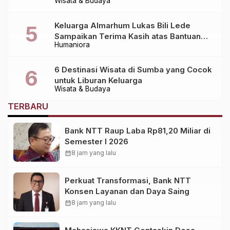
Wisata & Budaya
Alami
Keluarga Almarhum Lukas Bili Lede
Sampaikan Terima Kasih atas Bantuan
Humaniora
Berbagai Pihak dalam Pemulangan
Jenazah dari Bali ke Sumba
6 Destinasi Wisata di Sumba yang Cocok
untuk Liburan Keluarga
Wisata & Budaya
TERBARU
Bank NTT Raup Laba Rp81,20 Miliar di
Semester I 2026
calendar_month
8 jam yang lalu
Perkuat Transformasi, Bank NTT
Konsen Layanan dan Daya Saing
calendar_month
8 jam yang lalu