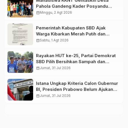
Mahasiswa KKNT Gentaskin Desa
Pahola Gandeng Kader Posyandu
Bagikan PMT untuk Anak Stunting dan
calendar_month
Minggu, 2 Agt 2026
Ibu Hamil
Pemerintah Kabupaten SBD Ajak
Warga Kibarkan Merah Putih dan
Semarakkan HUT Ke-81 RI
calendar_month
Sabtu, 1 Agt 2026
Rayakan HUT ke-25, Partai Demokrat
SBD Pilih Bersihkan Sampah dan
Tanam Pohon
calendar_month
Jumat, 31 Jul 2026
Istana Ungkap Kriteria Calon Gubernur
BI, Presiden Prabowo Belum Ajukan
Nama ke DPR
calendar_month
Jumat, 31 Jul 2026