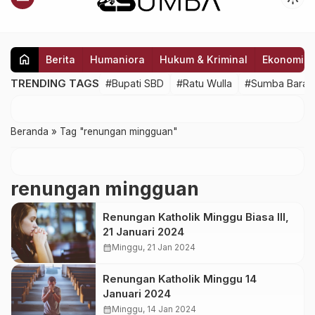
home
Berita
Humaniora
Hukum & Kriminal
Ekonomi
TRENDING TAGS
#Bupati SBD
#Ratu Wulla
#Sumba Barat
Beranda
»
Tag "renungan mingguan"
renungan mingguan
Renungan Katholik Minggu Biasa III,
21 Januari 2024
calendar_month
Minggu, 21 Jan 2024
Renungan Katholik Minggu 14
Januari 2024
calendar_month
Minggu, 14 Jan 2024