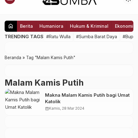
home
Berita
Humaniora
Hukum & Kriminal
Ekonomi
TRENDING TAGS
#Ratu Wulla
#Sumba Barat Daya
#Bupat
Beranda
»
Tag "Malam Kamis Putih"
Malam Kamis Putih
Makna Malam Kamis Putih bagi Umat
Katolik
calendar_month
Kamis, 28 Mar 2024