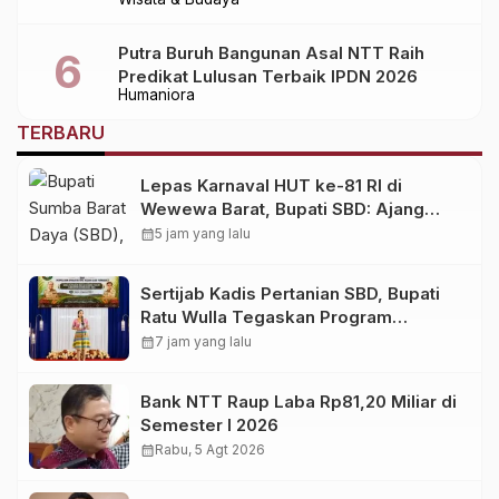
Alami
Putra Buruh Bangunan Asal NTT Raih
Predikat Lulusan Terbaik IPDN 2026
Humaniora
TERBARU
Lepas Karnaval HUT ke-81 RI di
Wewewa Barat, Bupati SBD: Ajang
Memperkuat Persaudaraan!
calendar_month
5 jam yang lalu
Sertijab Kadis Pertanian SBD, Bupati
Ratu Wulla Tegaskan Program
Strategis Harus Berlanjut
calendar_month
7 jam yang lalu
Bank NTT Raup Laba Rp81,20 Miliar di
Semester I 2026
calendar_month
Rabu, 5 Agt 2026