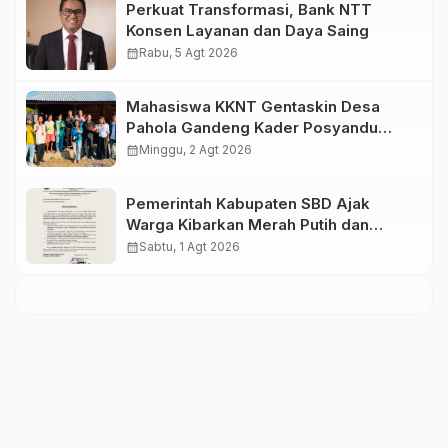
Perkuat Transformasi, Bank NTT
Konsen Layanan dan Daya Saing
calendar_month
Rabu, 5 Agt 2026
Mahasiswa KKNT Gentaskin Desa
Pahola Gandeng Kader Posyandu
Bagikan PMT untuk Anak Stunting dan
calendar_month
Minggu, 2 Agt 2026
Ibu Hamil
Pemerintah Kabupaten SBD Ajak
Warga Kibarkan Merah Putih dan
Semarakkan HUT Ke-81 RI
calendar_month
Sabtu, 1 Agt 2026