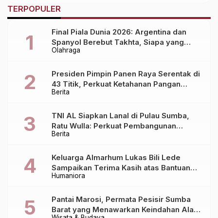
TERPOPULER
Final Piala Dunia 2026: Argentina dan
Spanyol Berebut Takhta, Siapa yang
Olahraga
Lebih Siap?
Presiden Pimpin Panen Raya Serentak di
43 Titik, Perkuat Ketahanan Pangan
Berita
Nasional
TNI AL Siapkan Lanal di Pulau Sumba,
Ratu Wulla: Perkuat Pembangunan
Berita
Daerah!
Keluarga Almarhum Lukas Bili Lede
Sampaikan Terima Kasih atas Bantuan
Humaniora
Berbagai Pihak dalam Pemulangan
Jenazah dari Bali ke Sumba
Pantai Marosi, Permata Pesisir Sumba
Barat yang Menawarkan Keindahan Alam
Wisata & Budaya