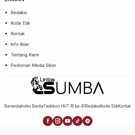
Redaksi
Kode Etik
Kontak
Info Iklan
Tentang Kami
Pedoman Media Siber
Beranda
Index Berita
Twibbon HUT RI ke-81
Redaksi
Kode Etik
Kontak
In
× Tutup Iklan