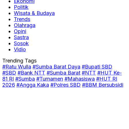
Ekonomi
Politik
Wisata & Budaya
Trends
Olahraga
Opini
Sastra
Sosok
Vidio
Trending Tags
#Ratu Wulla
#Sumba Barat Daya
#Bupati SBD
#SBD
#Bank NTT
#Sumba Barat
#NTT
#HUT Ke-
81 RI
#Sumba
#Turnamen
#Mahasiswa
#HUT RI
2026
#Angga Kaka
#Polres SBD
#BBM Bersubsidi