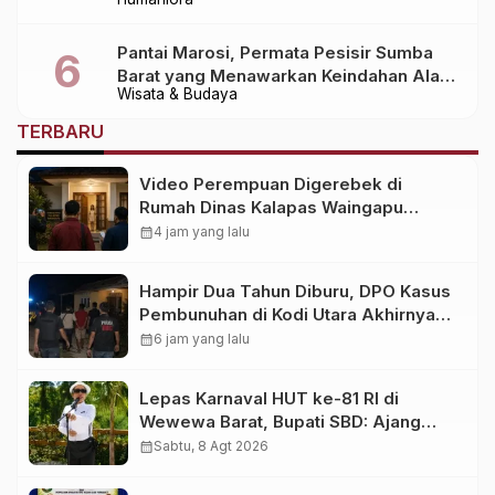
Berbagai Pihak dalam Pemulangan
Jenazah dari Bali ke Sumba
Pantai Marosi, Permata Pesisir Sumba
Barat yang Menawarkan Keindahan Alam
Wisata & Budaya
Alami
TERBARU
Video Perempuan Digerebek di
Rumah Dinas Kalapas Waingapu
Kembali Viral, Ini Faktanya
calendar_month
4 jam yang lalu
Hampir Dua Tahun Diburu, DPO Kasus
Pembunuhan di Kodi Utara Akhirnya
Ditangkap
calendar_month
6 jam yang lalu
Lepas Karnaval HUT ke-81 RI di
Wewewa Barat, Bupati SBD: Ajang
Memperkuat Persaudaraan!
calendar_month
Sabtu, 8 Agt 2026