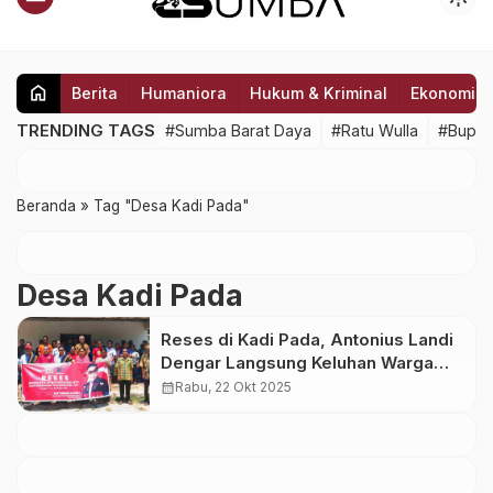
home
Berita
Humaniora
Hukum & Kriminal
Ekonomi
TRENDING TAGS
#Sumba Barat Daya
#Ratu Wulla
#Bupat
Beranda
»
Tag "Desa Kadi Pada"
Desa Kadi Pada
Reses di Kadi Pada, Antonius Landi
Dengar Langsung Keluhan Warga
Soal Jalan hingga ASF
calendar_month
Rabu, 22 Okt 2025