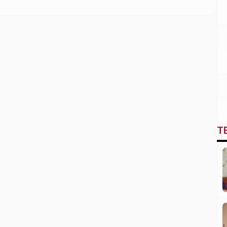
berlangsung di Gedung Bhayangkara Polres
Ende, pada Senin, 19 Agustus 2024.
Kegiatan ini dibuka secara resmi oleh Kabag
Ops Polres Ende AKP Syafrudin. Rangkaian
kegiatan diawali dengan pengecekan […]
T