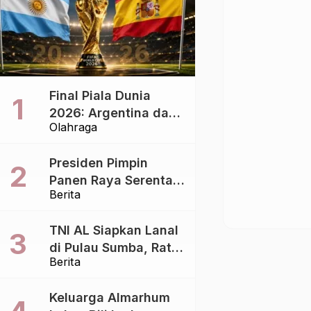
Final Piala Dunia
2026: Argentina dan
Olahraga
Spanyol Berebut
Takhta, Siapa yang
Presiden Pimpin
Lebih Siap?
Panen Raya Serentak
Berita
di 43 Titik, Perkuat
Ketahanan Pangan
TNI AL Siapkan Lanal
Nasional
di Pulau Sumba, Ratu
Berita
Wulla: Perkuat
Pembangunan
Keluarga Almarhum
Daerah!