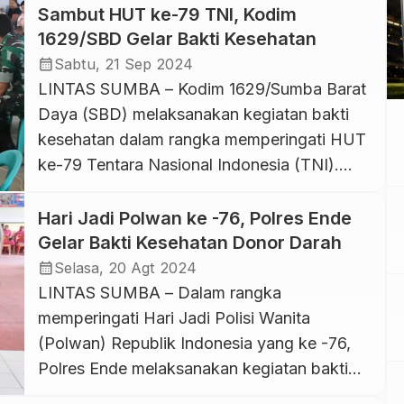
Sambut HUT ke-79 TNI, Kodim
1629/SBD Gelar Bakti Kesehatan
calendar_month
Sabtu, 21 Sep 2024
LINTAS SUMBA – Kodim 1629/Sumba Barat
Daya (SBD) melaksanakan kegiatan bakti
kesehatan dalam rangka memperingati HUT
ke-79 Tentara Nasional Indonesia (TNI).
Acara tersebut digelar di Garasi Makodim
1629/SBD, Jl. Ir. Soekarno, Desa
Hari Jadi Polwan ke -76, Polres Ende
Watukawula, Kecamatan Kota Tambolaka,
Gelar Bakti Kesehatan Donor Darah
pada Sabtu, 21 September 2024. Giat kali ini,
calendar_month
Selasa, 20 Agt 2024
Kodim 1629/SBD bekerja sama dengan
LINTAS SUMBA – Dalam rangka
tenaga medis dari RSUD Redabolo dan […]
memperingati Hari Jadi Polisi Wanita
(Polwan) Republik Indonesia yang ke -76,
Polres Ende melaksanakan kegiatan bakti
kesehatan berupa donor darah. Acara ini