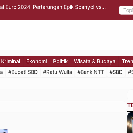
al Euro 2024: Pertarungan Epik Spanyol vs
Bupati SB
Pelayana
Kriminal
Ekonomi
Politik
Wisata & Budaya
Tre
ya
#Bupati SBD
#Ratu Wulla
#Bank NTT
#SBD
#
T