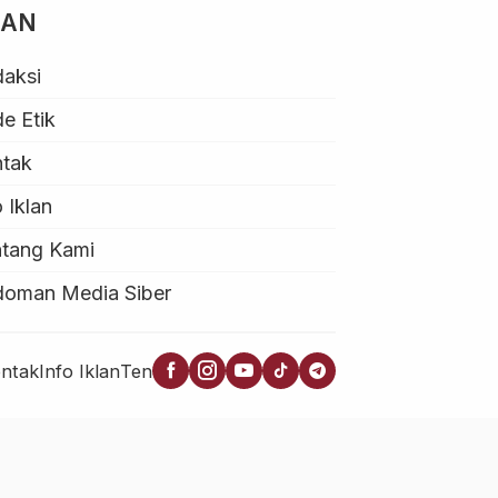
MAN
aksi
e Etik
ntak
o Iklan
tang Kami
doman Media Siber
ntak
Info Iklan
Tentang Kami
Pedoman Media Siber