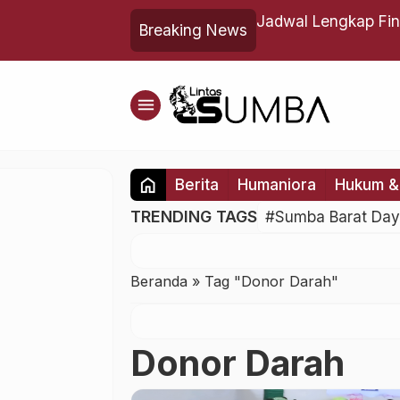
um PBB
Jadwal Lengkap Fin
Breaking News
Inggris
menu
home
Berita
Humaniora
Hukum & 
TRENDING TAGS
#Sumba Barat Da
Beranda
»
Tag "Donor Darah"
Donor Darah