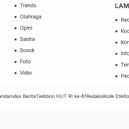
LA
Trends
Olahraga
Red
Opini
Kod
Sastra
Ko
Sosok
Inf
Foto
Ten
Vidio
Pe
anda
Index Berita
Twibbon HUT RI ke-81
Redaksi
Kode Etik
Ko
× Tutup Iklan
LINTAS SUMBA - TERPUDATE & AKURAT
Developed By LINTAS SUMBA