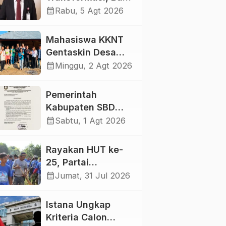
NTT Konsen
calendar_month
Rabu, 5 Agt 2026
Layanan dan Daya
Saing
Mahasiswa KKNT
Gentaskin Desa
Pahola Gandeng
calendar_month
Minggu, 2 Agt 2026
Kader Posyandu
Bagikan PMT untuk
Pemerintah
Anak Stunting dan
Kabupaten SBD
Ibu Hamil
Ajak Warga
calendar_month
Sabtu, 1 Agt 2026
Kibarkan Merah
Putih dan
Rayakan HUT ke-
Semarakkan HUT
25, Partai
Ke-81 RI
Demokrat SBD Pilih
calendar_month
Jumat, 31 Jul 2026
Bersihkan Sampah
dan Tanam Pohon
Istana Ungkap
Kriteria Calon