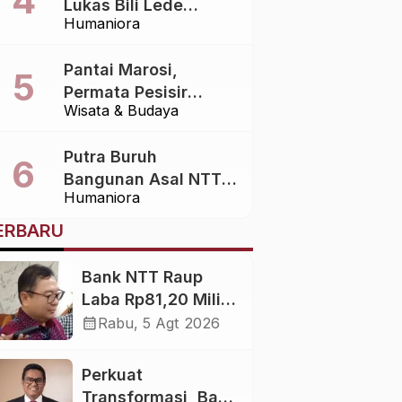
Lukas Bili Lede
Humaniora
Sampaikan Terima
Kasih atas Bantuan
Pantai Marosi,
Berbagai Pihak dalam
Permata Pesisir
Pemulangan Jenazah
Wisata & Budaya
Sumba Barat yang
dari Bali ke Sumba
Menawarkan
Putra Buruh
Keindahan Alam
Bangunan Asal NTT
Alami
Humaniora
Raih Predikat Lulusan
Terbaik IPDN 2026
ERBARU
Bank NTT Raup
Laba Rp81,20 Miliar
di Semester I 2026
calendar_month
Rabu, 5 Agt 2026
Perkuat
Transformasi, Bank