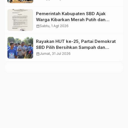
Ibu Hamil
Pemerintah Kabupaten SBD Ajak
Warga Kibarkan Merah Putih dan
Semarakkan HUT Ke-81 RI
calendar_month
Sabtu, 1 Agt 2026
Rayakan HUT ke-25, Partai Demokrat
SBD Pilih Bersihkan Sampah dan
Tanam Pohon
calendar_month
Jumat, 31 Jul 2026