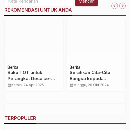
Mencari
REKOMENDASI UNTUK ANDA
Berita
Berita
Buka TOT untuk
Serahkan Cita-Cita
Perangkat Desa se-
Bangsa kepada
Sumba, Bupati SBD:
Presiden Prabowo,
calendar_month
Kamis, 24 Apr 2025
calendar_month
Minggu, 20 Okt 2024
Bukan Pelatihan Biasa!
Begini Pesan Jokowi
TERPOPULER