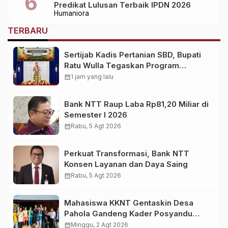
Predikat Lulusan Terbaik IPDN 2026
Humaniora
TERBARU
Sertijab Kadis Pertanian SBD, Bupati
Ratu Wulla Tegaskan Program
Strategis Harus Berlanjut
calendar_month
1 jam yang lalu
Bank NTT Raup Laba Rp81,20 Miliar di
Semester I 2026
calendar_month
Rabu, 5 Agt 2026
Perkuat Transformasi, Bank NTT
Konsen Layanan dan Daya Saing
calendar_month
Rabu, 5 Agt 2026
Mahasiswa KKNT Gentaskin Desa
Pahola Gandeng Kader Posyandu
Bagikan PMT untuk Anak Stunting dan
calendar_month
Minggu, 2 Agt 2026