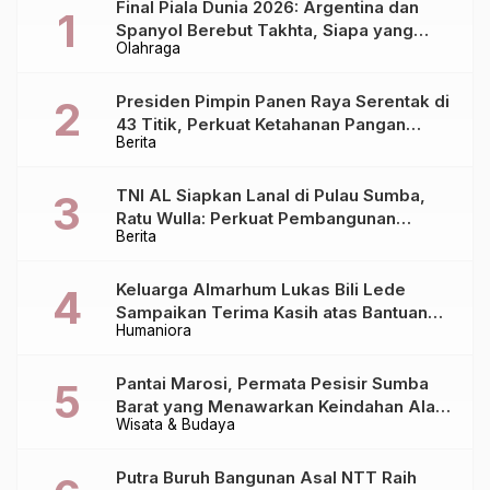
Final Piala Dunia 2026: Argentina dan
Spanyol Berebut Takhta, Siapa yang
Olahraga
Lebih Siap?
Presiden Pimpin Panen Raya Serentak di
43 Titik, Perkuat Ketahanan Pangan
Berita
Nasional
TNI AL Siapkan Lanal di Pulau Sumba,
Ratu Wulla: Perkuat Pembangunan
Berita
Daerah!
Keluarga Almarhum Lukas Bili Lede
Sampaikan Terima Kasih atas Bantuan
Humaniora
Berbagai Pihak dalam Pemulangan
Jenazah dari Bali ke Sumba
Pantai Marosi, Permata Pesisir Sumba
Barat yang Menawarkan Keindahan Alam
Wisata & Budaya
Alami
Putra Buruh Bangunan Asal NTT Raih