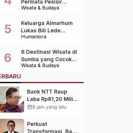
Permata Pesisir
Wisata & Budaya
Sumba Barat yang
Menawarkan
Keluarga Almarhum
Keindahan Alam
Lukas Bili Lede
Alami
Humaniora
Sampaikan Terima
Kasih atas Bantuan
6 Destinasi Wisata di
Berbagai Pihak dalam
Sumba yang Cocok
Pemulangan Jenazah
Wisata & Budaya
untuk Liburan
dari Bali ke Sumba
Keluarga
ERBARU
Bank NTT Raup
Laba Rp81,20 Miliar
di Semester I 2026
calendar_month
8 jam yang lalu
Perkuat
Transformasi, Bank