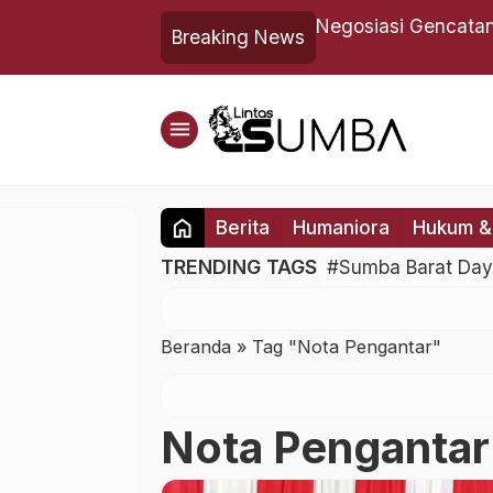
 Jaringan, Klaim Johni Asadoma
Negosiasi Gencatan 
Breaking News
menu
home
Berita
Humaniora
Hukum & 
TRENDING TAGS
#Sumba Barat Da
Beranda
»
Tag "Nota Pengantar"
Nota Pengantar