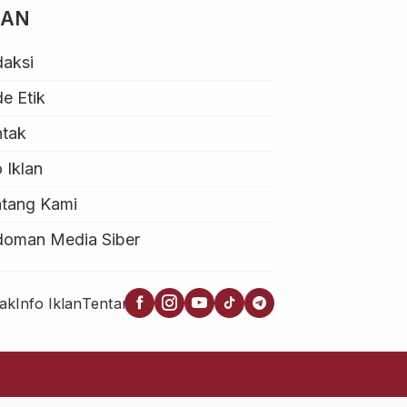
MAN
aksi
e Etik
ntak
o Iklan
tang Kami
doman Media Siber
ak
Info Iklan
Tentang Kami
Pedoman Media Siber