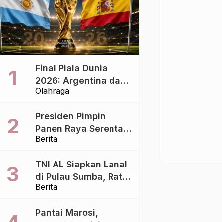
Final Piala Dunia
2026: Argentina dan
Olahraga
Spanyol Berebut
Takhta, Siapa yang
Presiden Pimpin
Lebih Siap?
Panen Raya Serentak
Berita
di 43 Titik, Perkuat
Ketahanan Pangan
TNI AL Siapkan Lanal
Nasional
di Pulau Sumba, Ratu
Berita
Wulla: Perkuat
Pembangunan
Pantai Marosi,
Daerah!