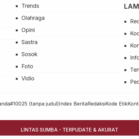
LA
Trends
Olahraga
Red
Opini
Kod
Sastra
Ko
Sosok
Inf
Foto
Ten
Vidio
Pe
anda
#10025 (tanpa judul)
Index Berita
Redaksi
Kode Etik
Kont
LINTAS SUMBA - TERPUDATE & AKURAT
Developed By LINTAS SUMBA