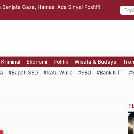
Senjata Gaza, Hamas: Ada Sinyal Positif!
Benarkah 
Pengundu
Kriminal
Ekonomi
Politik
Wisata & Budaya
Tre
ya
#Bupati SBD
#Ratu Wulla
#SBD
#Bank NTT
#
T