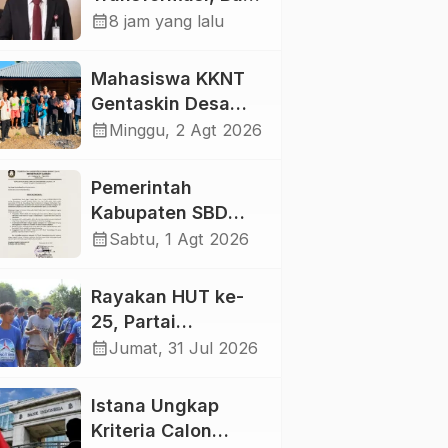
NTT Konsen
calendar_month
8 jam yang lalu
Layanan dan Daya
Saing
Mahasiswa KKNT
Gentaskin Desa
Pahola Gandeng
calendar_month
Minggu, 2 Agt 2026
Kader Posyandu
Bagikan PMT untuk
Pemerintah
Anak Stunting dan
Kabupaten SBD
Ibu Hamil
Ajak Warga
calendar_month
Sabtu, 1 Agt 2026
Kibarkan Merah
Putih dan
Rayakan HUT ke-
Semarakkan HUT
25, Partai
Ke-81 RI
Demokrat SBD Pilih
calendar_month
Jumat, 31 Jul 2026
Bersihkan Sampah
dan Tanam Pohon
Istana Ungkap
Kriteria Calon