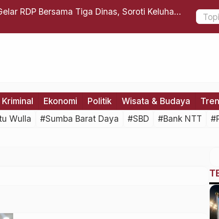
Gelar RDP Bersama Tiga Dinas, Soroti Keluhan
Irhamsyah
 Pengangkatan Guru PPPK Paruh Waktu
Kriminal
Ekonomi
Politik
Wisata & Budaya
Tre
tu Wulla
#Sumba Barat Daya
#SBD
#Bank NTT
#
T