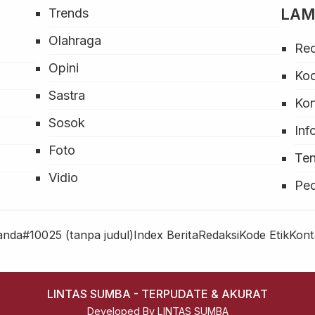
LA
Trends
Olahraga
Red
Opini
Kod
Sastra
Ko
Sosok
Inf
Foto
Ten
Vidio
Pe
anda
#10025 (tanpa judul)
Index Berita
Redaksi
Kode Etik
Kont
LINTAS SUMBA - TERPUDATE & AKURAT
Developed By LINTAS SUMBA