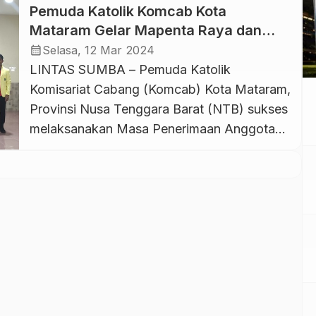
Pemuda Katolik Komcab Kota
Mataram Gelar Mapenta Raya dan
Rakercab, Kadispora NTB: Insya Allah,
calendar_month
Selasa, 12 Mar 2024
Hasilnya Juga akan Baik
LINTAS SUMBA – Pemuda Katolik
Komisariat Cabang (Komcab) Kota Mataram,
Provinsi Nusa Tenggara Barat (NTB) sukses
melaksanakan Masa Penerimaan Anggota
(Mapenta) Raya dan Rapat Kerja Cabang
(Rakercab) pada Minggu, 10 Maret 2024.
Ketua Pemuda Katolik Komcab Kota
Mataram Hildegardus Wedo, dalam
sambutannya mengatakan, Pemuda Katolik
memiliki visi misi menjadi organisasi kader
yang handal dalam berkiprah […]