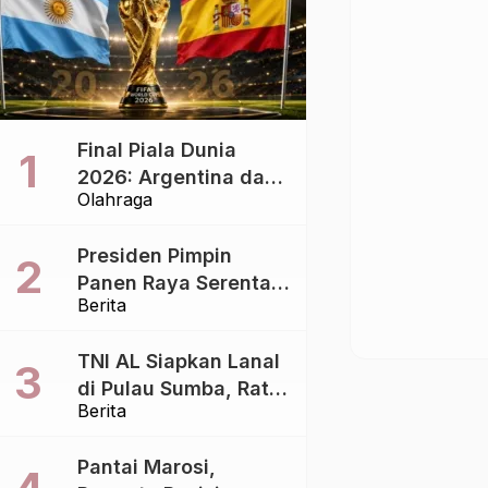
Final Piala Dunia
2026: Argentina dan
Olahraga
Spanyol Berebut
Takhta, Siapa yang
Presiden Pimpin
Lebih Siap?
Panen Raya Serentak
Berita
di 43 Titik, Perkuat
Ketahanan Pangan
TNI AL Siapkan Lanal
Nasional
di Pulau Sumba, Ratu
Berita
Wulla: Perkuat
Pembangunan
Pantai Marosi,
Daerah!