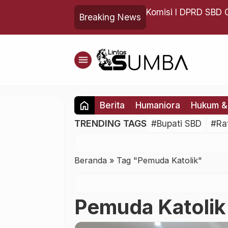
misi DPRD Kabupaten Sumba Barat
Komisi I DPRD SBD 
Breaking News
Masyarakat hingga
menu
home
Berita
Humaniora
Hukum & 
TRENDING TAGS
#Bupati SBD
#Ra
Beranda
»
Tag "Pemuda Katolik"
Pemuda Katolik