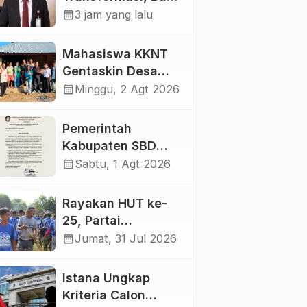
NTT Konsen
calendar_month
3 jam yang lalu
Layanan dan Daya
Saing
Mahasiswa KKNT
Gentaskin Desa
Pahola Gandeng
calendar_month
Minggu, 2 Agt 2026
Kader Posyandu
Bagikan PMT untuk
Pemerintah
Anak Stunting dan
Kabupaten SBD
Ibu Hamil
Ajak Warga
calendar_month
Sabtu, 1 Agt 2026
Kibarkan Merah
Putih dan
Rayakan HUT ke-
Semarakkan HUT
25, Partai
Ke-81 RI
Demokrat SBD Pilih
calendar_month
Jumat, 31 Jul 2026
Bersihkan Sampah
dan Tanam Pohon
Istana Ungkap
Kriteria Calon