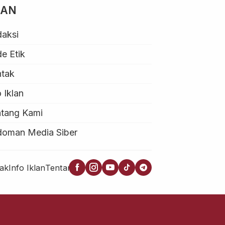
MAN
aksi
e Etik
ntak
o Iklan
tang Kami
doman Media Siber
ak
Info Iklan
Tentang Kami
Pedoman Media Siber