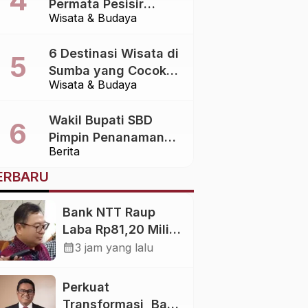
Permata Pesisir
Wisata & Budaya
Sumba Barat yang
Menawarkan
6 Destinasi Wisata di
Keindahan Alam
Sumba yang Cocok
Alami
Wisata & Budaya
untuk Liburan
Keluarga
Wakil Bupati SBD
Pimpin Penanaman
Berita
Mangrove Bersama
Mahasiswa KKN UGM
ERBARU
di Muara Weekelo
Bank NTT Raup
Laba Rp81,20 Miliar
di Semester I 2026
calendar_month
3 jam yang lalu
Perkuat
Transformasi, Bank