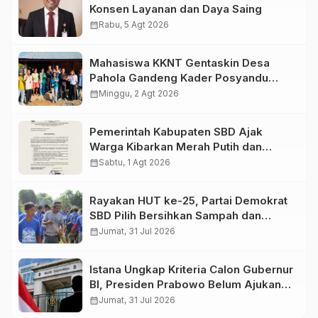
Konsen Layanan dan Daya Saing
calendar_month
Rabu, 5 Agt 2026
Mahasiswa KKNT Gentaskin Desa
Pahola Gandeng Kader Posyandu
Bagikan PMT untuk Anak Stunting dan
calendar_month
Minggu, 2 Agt 2026
Ibu Hamil
Pemerintah Kabupaten SBD Ajak
Warga Kibarkan Merah Putih dan
Semarakkan HUT Ke-81 RI
calendar_month
Sabtu, 1 Agt 2026
Rayakan HUT ke-25, Partai Demokrat
SBD Pilih Bersihkan Sampah dan
Tanam Pohon
calendar_month
Jumat, 31 Jul 2026
Istana Ungkap Kriteria Calon Gubernur
BI, Presiden Prabowo Belum Ajukan
Nama ke DPR
calendar_month
Jumat, 31 Jul 2026