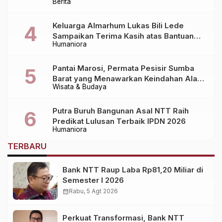
Berita
Daerah!
Keluarga Almarhum Lukas Bili Lede
Sampaikan Terima Kasih atas Bantuan
Humaniora
Berbagai Pihak dalam Pemulangan
Jenazah dari Bali ke Sumba
Pantai Marosi, Permata Pesisir Sumba
Barat yang Menawarkan Keindahan Alam
Wisata & Budaya
Alami
Putra Buruh Bangunan Asal NTT Raih
Predikat Lulusan Terbaik IPDN 2026
Humaniora
TERBARU
Bank NTT Raup Laba Rp81,20 Miliar di
Semester I 2026
calendar_month
Rabu, 5 Agt 2026
Perkuat Transformasi, Bank NTT