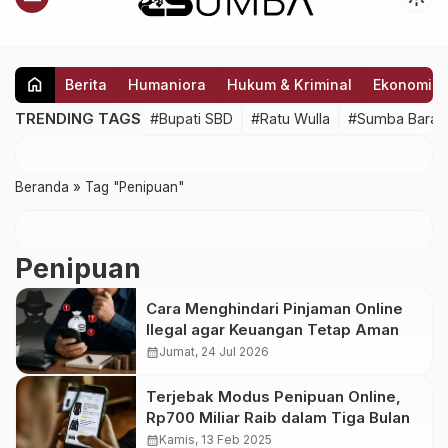
home
Berita
Humaniora
Hukum & Kriminal
Ekonomi
TRENDING TAGS
#Bupati SBD
#Ratu Wulla
#Sumba Barat
Beranda
»
Tag "Penipuan"
Penipuan
Cara Menghindari Pinjaman Online
Ilegal agar Keuangan Tetap Aman
calendar_month
Jumat, 24 Jul 2026
Terjebak Modus Penipuan Online,
Rp700 Miliar Raib dalam Tiga Bulan
calendar_month
Kamis, 13 Feb 2025