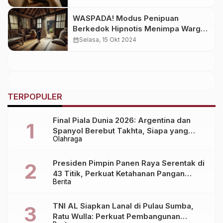
WASPADA! Modus Penipuan
Berkedok Hipnotis Menimpa Warga
Sumba Barat Daya
calendar_month
Selasa, 15 Okt 2024
TERPOPULER
Final Piala Dunia 2026: Argentina dan
Spanyol Berebut Takhta, Siapa yang
Olahraga
Lebih Siap?
Presiden Pimpin Panen Raya Serentak di
43 Titik, Perkuat Ketahanan Pangan
Berita
Nasional
TNI AL Siapkan Lanal di Pulau Sumba,
Ratu Wulla: Perkuat Pembangunan