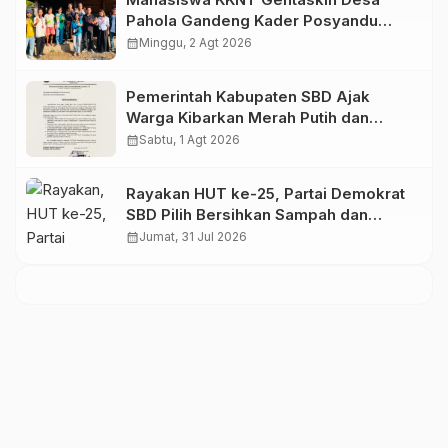
Pahola Gandeng Kader Posyandu
Bagikan PMT untuk Anak Stunting dan
calendar_month
Minggu, 2 Agt 2026
Ibu Hamil
Pemerintah Kabupaten SBD Ajak
Warga Kibarkan Merah Putih dan
Semarakkan HUT Ke-81 RI
calendar_month
Sabtu, 1 Agt 2026
Rayakan HUT ke-25, Partai Demokrat
SBD Pilih Bersihkan Sampah dan
Tanam Pohon
calendar_month
Jumat, 31 Jul 2026