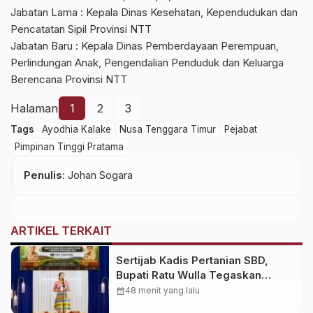
Jabatan Lama : Kepala Dinas Kesehatan, Kependudukan dan
Pencatatan Sipil Provinsi NTT
Jabatan Baru : Kepala Dinas Pemberdayaan Perempuan,
Perlindungan Anak, Pengendalian Penduduk dan Keluarga
Berencana Provinsi NTT
Halaman
1
2
3
Tags
Ayodhia Kalake
Nusa Tenggara Timur
Pejabat
Pimpinan Tinggi Pratama
Penulis
: Johan Sogara
ARTIKEL TERKAIT
Sertijab Kadis Pertanian SBD,
Bupati Ratu Wulla Tegaskan
Program Strategis Harus Berlanjut
calendar_month
48 menit yang lalu