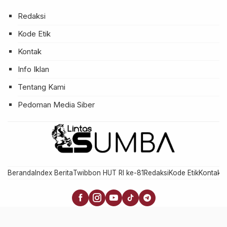
Redaksi
Kode Etik
Kontak
Info Iklan
Tentang Kami
Pedoman Media Siber
Beranda
Index Berita
Twibbon HUT RI ke-81
Redaksi
Kode Etik
Kontak
In
× Tutup Iklan