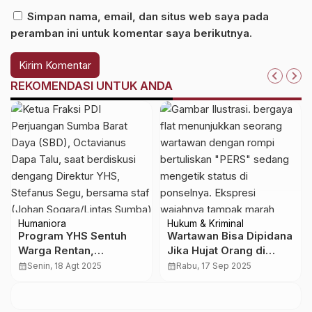
Simpan nama, email, dan situs web saya pada
peramban ini untuk komentar saya berikutnya.
REKOMENDASI UNTUK ANDA
Humaniora
Hukum & Kriminal
Program YHS Sentuh
Wartawan Bisa Dipidana
Warga Rentan,
Jika Hujat Orang di
Octavianus Dapa Talu:
Media Sosial
calendar_month
Senin, 18 Agt 2025
calendar_month
Rabu, 17 Sep 2025
Kita Harus Dukung!