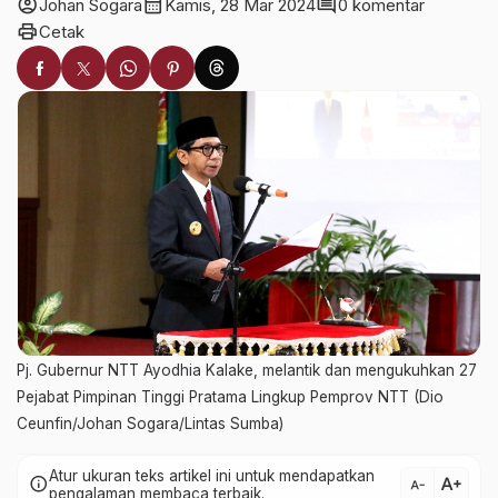
account_circle
calendar_month
comment
Johan Sogara
Kamis, 28 Mar 2024
0 komentar
print
Cetak
Pj. Gubernur NTT Ayodhia Kalake, melantik dan mengukuhkan 27
Pejabat Pimpinan Tinggi Pratama Lingkup Pemprov NTT (Dio
Ceunfin/Johan Sogara/Lintas Sumba)
Atur ukuran teks artikel ini untuk mendapatkan
text_increase
info
text_decrease
pengalaman membaca terbaik.