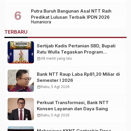
Putra Buruh Bangunan Asal NTT Raih
Predikat Lulusan Terbaik IPDN 2026
Humaniora
TERBARU
Sertijab Kadis Pertanian SBD, Bupati
Ratu Wulla Tegaskan Program
Strategis Harus Berlanjut
calendar_month
48 menit yang lalu
Bank NTT Raup Laba Rp81,20 Miliar di
Semester I 2026
calendar_month
Rabu, 5 Agt 2026
Perkuat Transformasi, Bank NTT
Konsen Layanan dan Daya Saing
calendar_month
Rabu, 5 Agt 2026
Mahasiswa KKNT Gentaskin Desa