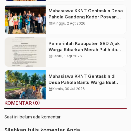
Mahasiswa KKNT Gentaskin Desa
Pahola Gandeng Kader Posyandu
Bagikan PMT untuk Anak Stunting
calendar_month
Minggu, 2 Agt 2026
dan Ibu Hamil
Pemerintah Kabupaten SBD Ajak
Warga Kibarkan Merah Putih dan
Semarakkan HUT Ke-81 RI
calendar_month
Sabtu, 1 Agt 2026
Mahasiswa KKNT Gentaskin di
Desa Pahola Bantu Warga Buat
Bedengan Sayur untuk Cegah
calendar_month
Kamis, 30 Jul 2026
Stunting
KOMENTAR (0)
Saat ini belum ada komentar
Silahkan tulis komentar Anda