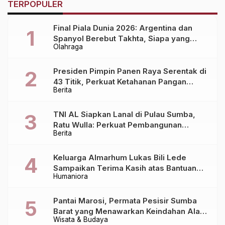
TERPOPULER
Final Piala Dunia 2026: Argentina dan
Spanyol Berebut Takhta, Siapa yang
Olahraga
Lebih Siap?
Presiden Pimpin Panen Raya Serentak di
43 Titik, Perkuat Ketahanan Pangan
Berita
Nasional
TNI AL Siapkan Lanal di Pulau Sumba,
Ratu Wulla: Perkuat Pembangunan
Berita
Daerah!
Keluarga Almarhum Lukas Bili Lede
Sampaikan Terima Kasih atas Bantuan
Humaniora
Berbagai Pihak dalam Pemulangan
Jenazah dari Bali ke Sumba
Pantai Marosi, Permata Pesisir Sumba
Barat yang Menawarkan Keindahan Alam
Wisata & Budaya
Alami